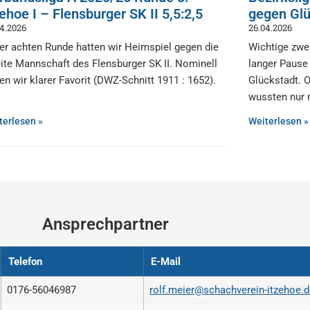
zehoe I – Flensburger SK II 5,5:2,5
gegen Glü
04.2026
26.04.2026
der achten Runde hatten wir Heimspiel gegen die
Wichtige zwe
ite Mannschaft des Flensburger SK II. Nominell
langer Pause
en wir klarer Favorit (DWZ-Schnitt 1911 : 1652).
Glückstadt. O
wussten nur 
terlesen »
Weiterlesen »
Ansprechpartner
Telefon
E-Mail
0176-56046987
rolf.meier@schachverein-itzehoe.d