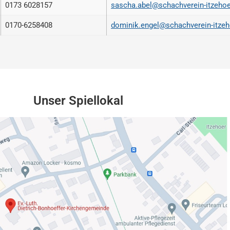
0173 6028157
sascha.abel@schachverein-itzeho
0170-6258408
dominik.engel@schachverein-itzeh
Unser Spiellokal