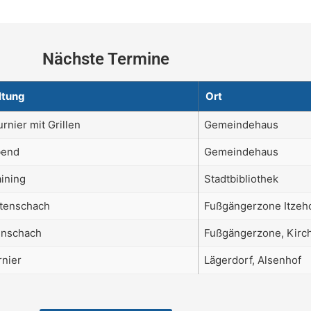
Nächste Termine
ltung
Ort
nier mit Grillen
Gemeindehaus
bend
Gemeindehaus
ining
Stadtbibliothek
tenschach
Fußgängerzone Itzeh
nschach
Fußgängerzone, Kirc
nier
Lägerdorf, Alsenhof