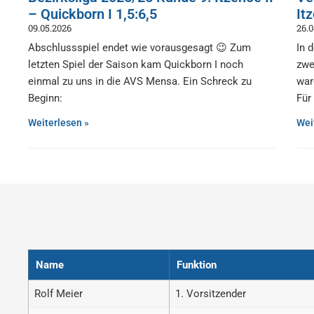
– Quickborn I 1,5:6,5
It
09.05.2026
26.
Abschlussspiel endet wie vorausgesagt 😉 Zum
In 
letzten Spiel der Saison kam Quickborn I noch
zwe
einmal zu uns in die AVS Mensa. Ein Schreck zu
war
Beginn:
Für
Weiterlesen »
Wei
Name
Funktion
Rolf Meier
1. Vorsitzender