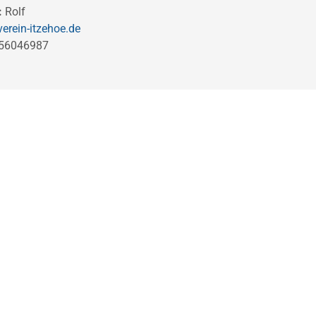
:
Rolf
erein-itzehoe.de
-56046987