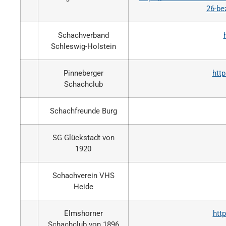
26-be
Schachverband
Schleswig-Holstein
Pinneberger
htt
Schachclub
Schachfreunde Burg
SG Glückstadt von
1920
Schachverein VHS
Heide
Elmshorner
htt
Schachclub von 1896