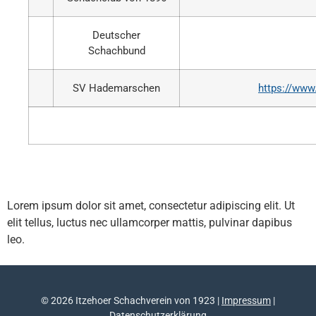
Deutscher
Schachbund
SV Hademarschen
https://www
Lorem ipsum dolor sit amet, consectetur adipiscing elit. Ut
elit tellus, luctus nec ullamcorper mattis, pulvinar dapibus
leo.
© 2026 Itzehoer Schachverein von 1923 |
Impressum
|
Datenschutzerklärung