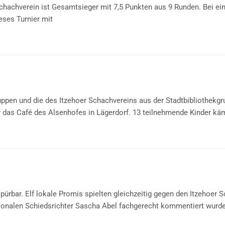
hverein ist Gesamtsieger mit 7,5 Punkten aus 9 Runden. Bei einem
eses Turnier mit
ruppen und die des Itzehoer Schachvereins aus der Stadtbibliothekg
ar das Café des Alsenhofes in Lägerdorf. 13 teilnehmende Kinder kä
bar. Elf lokale Promis spielten gleichzeitig gegen den Itzehoer S
ationalen Schiedsrichter Sascha Abel fachgerecht kommentiert wurd